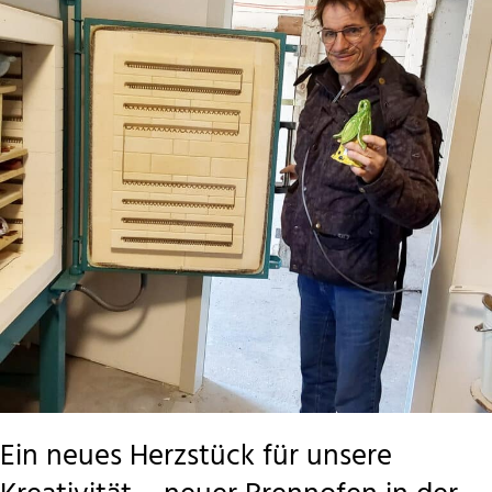
TWG
Berlin-
Mitte
Ein neues Herzstück für unsere