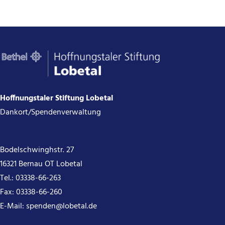
–
der
ideale
Ort
für
Manuela
Jokisch
Hoffnungstaler Stiftung Lobetal
und
Dankort/Spendenverwaltung
ihre
kreativen
Bodelschwinghstr. 27
Talente
16321 Bernau OT Lobetal
Tel.:
03338-66-263
Fax: 03338-66-260
E-Mail:
spenden@lobetal.de