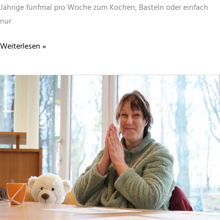
Jährige fünfmal pro Woche zum Kochen, Basteln oder einfach
nur
Antje
Weiterlesen »
Gärtner:
„Dieser
Ort
ist
wie
eine
Familie
für
mich.“