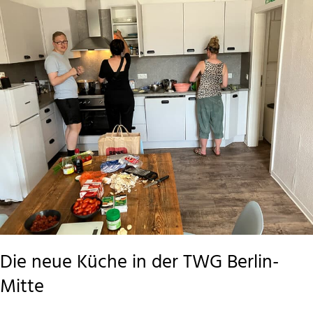
Hier
kann
die
Seele
aufatmen.
Hier
erleben
Menschen
Gemeinschaft.
Die neue Küche in der TWG Berlin-
Mitte