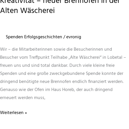
Kreativität – neuer Brennofen in der
Alten Wäscherei
Spenden Erfolgsgeschichten
/
evronig
Wir – die Mitarbeiterinnen sowie die Besucherinnen und
Besucher vom Treffpunkt Teilhabe „Alte Wäscherei“ in Lobetal –
freuen uns und sind total dankbar. Durch viele kleine freie
Spenden und eine große zweckgebundene Spende konnte der
dringend benötigte neue Brennofen endlich finanziert werden.
Genauso wie der Ofen im Haus Horeb, der auch dringend
erneuert werden muss,
Ein
Weiterlesen »
neues
Herzstück