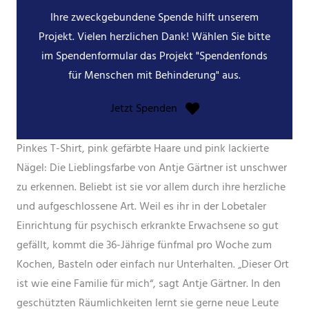
Ihre zweckgebundene Spende hilft unserem
Projekt. Vielen herzlichen Dank! Wählen Sie bitte
im Spendenformular das Projekt "Spendenfonds
für Menschen mit Behinderung" aus.
Jetzt Spenden
Pinkes T-Shirt, pink gefärbte Haare und pink lackierte
Nägel: Die Lieblingsfarbe von Antje Gärtner ist unschwer
zu erkennen. Beliebt ist sie vor allem durch ihre herzliche
und aufgeschlossene Art. Weil es ihr in der Lobetaler
Einrichtung für psychisch erkrankte Erwachsene so gut
gefällt, kommt die 36-Jährige fünfmal pro Woche zum
Kochen, Basteln oder einfach nur Unterhalten. „Dieser Ort
ist wie eine Familie für mich“, sagt Antje Gärtner. In den
geschützten Räumlichkeiten lernt sie gerne neue Leute